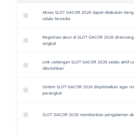
Akses SLOT GACOR 2026 dapat dilakukan dengan
selalu tersedia
Registrasi akun di SLOT GACOR 2026 dirancang
singkat
Link cadangan SLOT GACOR 2026 selalu aktif u
dibutuhkan
Sistem SLOT GACOR 2026 dioptimalkan agar ring
perangkat
SLOT GACOR 2026 memberikan pengalaman akses