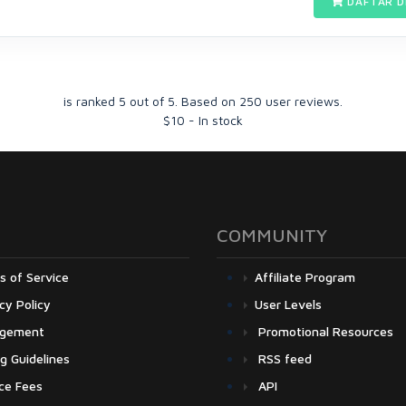
DAFTAR DI
is ranked
5
out of
5
. Based on
250
user reviews.
$
10
-
In stock
COMMUNITY
s of Service
Affiliate Program
cy Policy
User Levels
ingement
Promotional Resources
ng Guidelines
RSS feed
ce Fees
API